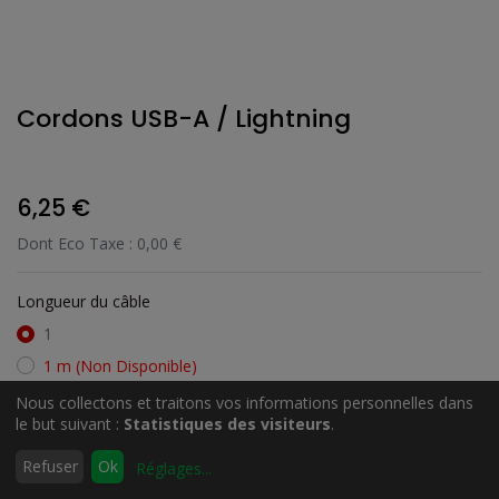
Cordons USB-A / Lightning
6,25
€
Dont Eco Taxe :
0,00
€
Longueur du câble
1
1 m
(Non Disponible)
2
(Non Disponible)
Nous collectons et traitons vos informations personnelles dans
le but suivant :
Statistiques des visiteurs
.
3
(Non Disponible)
0
Refuser
Ok
Couleur
Réglages
...
Accueil
Rechercher
Liste
Compte
d'envies