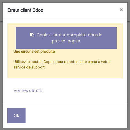
0
×
Erreur client Odoo
Boutique
Cordons USB-A / Lightning
Copiez l'erreur complète dans le
presse-papier
Une erreur s'est produite
Utilisez le bouton Copier pour reporter cette erreur à votre
service de support.
Voir les détails
Ok