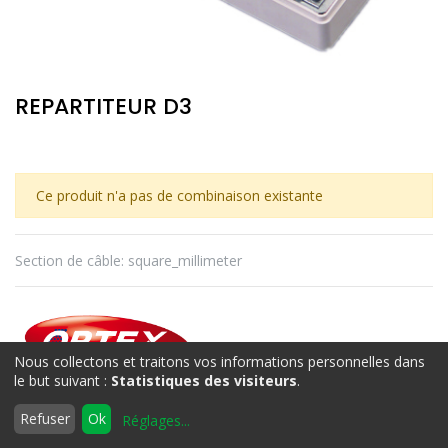
REPARTITEUR D3
Ce produit n'a pas de combinaison existante
Section de câble
:
square_millimeter
Nous collectons et traitons vos informations personnelles dans
le but suivant :
Statistiques des visiteurs
.
0
OPTEX
Refuser
Ok
Réglages
...
Accueil
Rechercher
Liste
Compte
d'envies