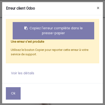
0
×
Erreur client Odoo
Boutique
ACCESSOIRES SAT
SUPPORT 2 LNBS UNIV. POUR PARABOLE METAL
Copiez l'erreur complète dans le
presse-papier
Une erreur s'est produite
Utilisez le bouton Copier pour reporter cette erreur à votre
service de support.
Voir les détails
Ok