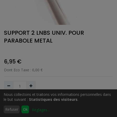
SUPPORT 2 LNBS UNIV. POUR
PARABOLE METAL
6,95
€
Dont Eco Taxe :
0,00
€
Nous collectons et traitons vos informations personnelles dans
le but suivant :
Statistiques des visiteurs
.
Ajouter au Panier
0
Refuser
Ok
Réglages
...
Accueil
Rechercher
Liste
Compte
d'envies