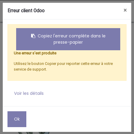
0
×
Erreur client Odoo
Boutique
REPARTITEUR BIS 6 DIREC.-FICHES F
Copiez l'erreur complète dans le
presse-papier
Une erreur s'est produite
Utilisez le bouton Copier pour reporter cette erreur à votre
service de support.
Voir les détails
Ok