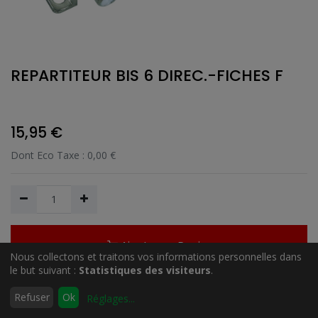
REPARTITEUR BIS 6 DIREC.-FICHES F
15,95
€
Dont Eco Taxe :
0,00
€
Ajouter au Panier
Nous collectons et traitons vos informations personnelles dans
le but suivant :
Statistiques des visiteurs
.
0
Refuser
Ok
Réglages
...
Ajouter à la liste de souhait
Accueil
Rechercher
Liste
Compte
d'envies