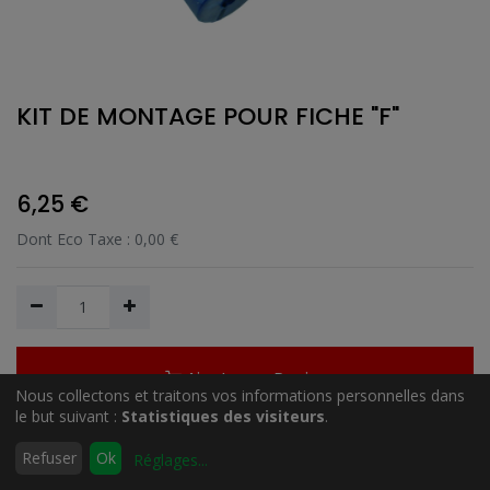
KIT DE MONTAGE POUR FICHE "F"
6,25
€
Dont Eco Taxe :
0,00
€
Ajouter au Panier
Nous collectons et traitons vos informations personnelles dans
le but suivant :
Statistiques des visiteurs
.
0
Refuser
Ok
Réglages
...
Ajouter à la liste de souhait
Accueil
Rechercher
Liste
Compte
d'envies