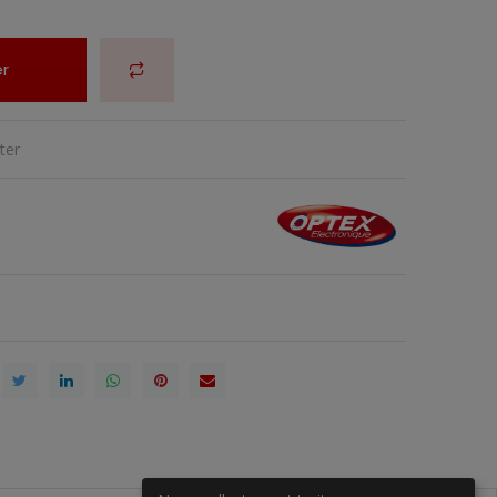
r
ter