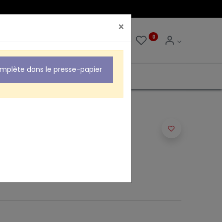
×
0
0
omplète dans le presse-papier
POUR FICHE "F"