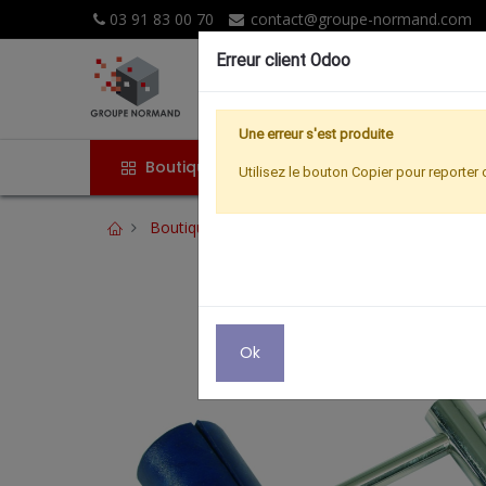
03 91 83 00 70
contact@groupe-normand.com
Erreur client Odoo
Une erreur s'est produite
Boutique
Accueil
Promoti
Utilisez le bouton Copier pour reporter 
Boutique
Hertzien
KIT DE MONTAGE POU
Ok