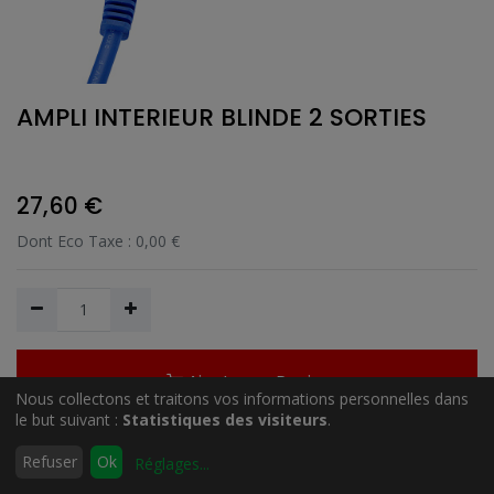
AMPLI INTERIEUR BLINDE 2 SORTIES
27,60
€
Dont Eco Taxe :
0,00
€
Ajouter au Panier
Nous collectons et traitons vos informations personnelles dans
le but suivant :
Statistiques des visiteurs
.
0
Refuser
Ok
Réglages
...
Ajouter à la liste de souhait
Accueil
Rechercher
Liste
Compte
d'envies