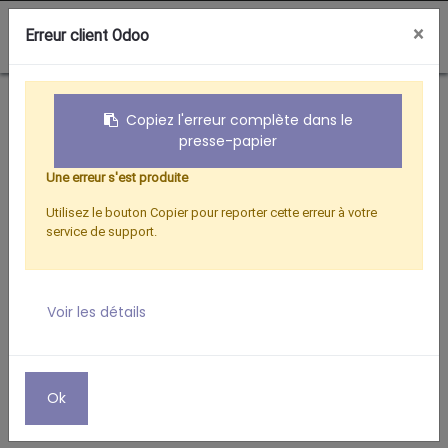
0
×
Erreur client Odoo
Boutique
RACCORD FEMELLE/FEMELLE 9.52 OR
Copiez l'erreur complète dans le
presse-papier
Une erreur s'est produite
Utilisez le bouton Copier pour reporter cette erreur à votre
service de support.
Voir les détails
Ok