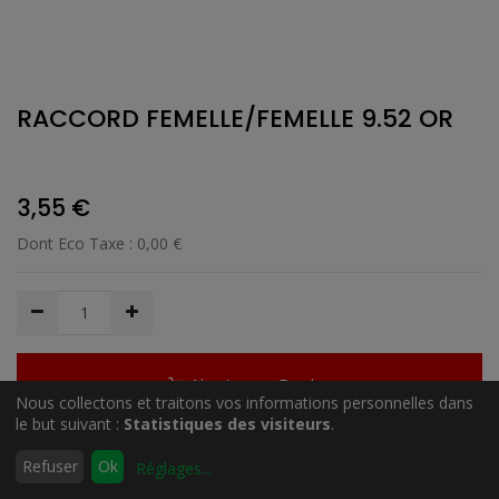
RACCORD FEMELLE/FEMELLE 9.52 OR
3,55
€
Dont Eco Taxe :
0,00
€
Ajouter au Panier
Nous collectons et traitons vos informations personnelles dans
le but suivant :
Statistiques des visiteurs
.
0
Refuser
Ok
Réglages
...
Ajouter à la liste de souhait
Accueil
Rechercher
Liste
Compte
d'envies