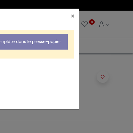
×
0
0
omplète dans le presse-papier
RO USB USB FEMELLE