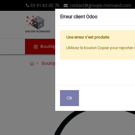
03 91 83 00 70
contact@groupe-normand.com
Erreur client Odoo
Une erreur s'est produite
Boutique
Accueil
Promoti
Utilisez le bouton Copier pour reporter 
Boutique
INFORMATIQUE
ADAPTATEUR 
Ok