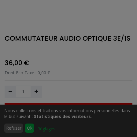
COMMUTATEUR AUDIO OPTIQUE 3E/1S
36,00
€
Dont Eco Taxe :
0,00
€
Nous collectons et traitons vos informations personnelles dans
Ajouter au Panier
le but suivant :
Statistiques des visiteurs
.
0
Refuser
Ok
Réglages
...
Accueil
Rechercher
Liste
Compte
Ajouter à la liste de souhait
d'envies