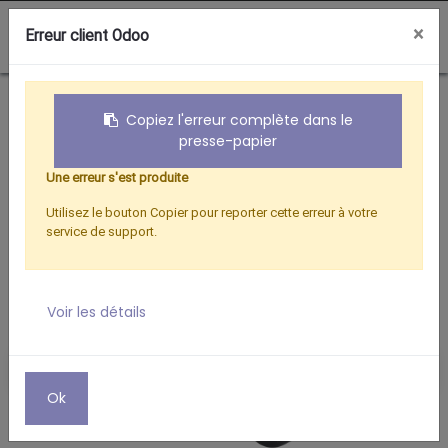
0
×
Erreur client Odoo
Boutique
AUDIO
COMMUTATEUR AUDIO OPTIQUE 3E/1S
Copiez l'erreur complète dans le
presse-papier
Une erreur s'est produite
Utilisez le bouton Copier pour reporter cette erreur à votre
service de support.
Voir les détails
Ok