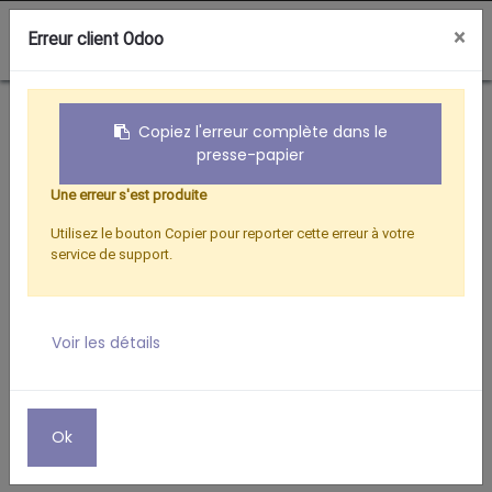
0
×
Erreur client Odoo
Boutique
Hertzien
FICHE COAXIAL F 9 X2
Copiez l'erreur complète dans le
presse-papier
Une erreur s'est produite
Utilisez le bouton Copier pour reporter cette erreur à votre
service de support.
Voir les détails
Ok