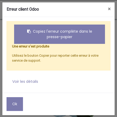
0
×
Erreur client Odoo
Boutique
Hertzien
RACCORD MALE/FEM. D.9/9,52 MM
Copiez l'erreur complète dans le
presse-papier
Une erreur s'est produite
Utilisez le bouton Copier pour reporter cette erreur à votre
service de support.
Voir les détails
Ok