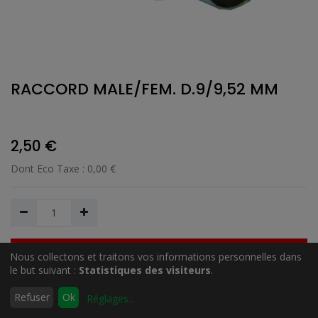
RACCORD MALE/FEM. D.9/9,52 MM
2,50
€
Dont Eco Taxe :
0,00
€
Nous collectons et traitons vos informations personnelles dans
Ajouter au Panier
le but suivant :
Statistiques des visiteurs
.
0
Refuser
Ok
Réglages
...
Accueil
Rechercher
Liste
Compte
Ajouter à la liste de souhait
d'envies