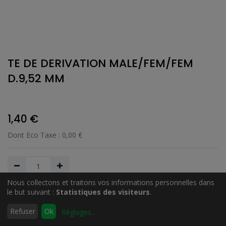
TE DE DERIVATION MALE/FEM/FEM
D.9,52 MM
1,40
€
Dont Eco Taxe :
0,00
€
Nous collectons et traitons vos informations personnelles dans
le but suivant :
Statistiques des visiteurs
.
Ajouter au Panier
0
Refuser
Ok
Réglages
...
Accueil
Rechercher
Liste
Compte
d'envies