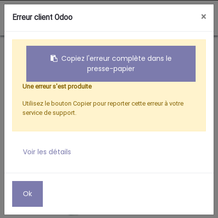
0
×
Erreur client Odoo
Boutique
Hertzien
TE DE DERIVATION MALE/FEM/FEM D.9,52 MM
Copiez l'erreur complète dans le
presse-papier
Une erreur s'est produite
Utilisez le bouton Copier pour reporter cette erreur à votre
service de support.
Voir les détails
Ok