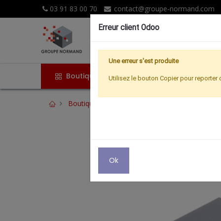
03 91 83 00 70
contact@groupe-normand.com
Erreur client Odoo
Une erreur s'est produite
Boutique
Accueil
Promoti
Utilisez le bouton Copier pour reporter 
Boutique
Hertzien
REPARTITEUR D2TRC
Ok