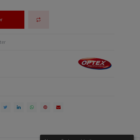
r
ter