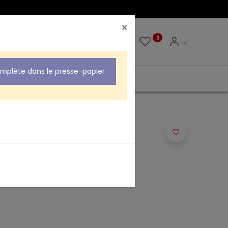
×
0
0
omplète dans le presse-papier
TRC