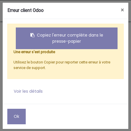
0
×
Erreur client Odoo
Boutique
CORDON COAXIAL TV 9.52 AVEC ADAPTATEUR
Copiez l'erreur complète dans le
presse-papier
Une erreur s'est produite
Utilisez le bouton Copier pour reporter cette erreur à votre
service de support.
Voir les détails
Ok