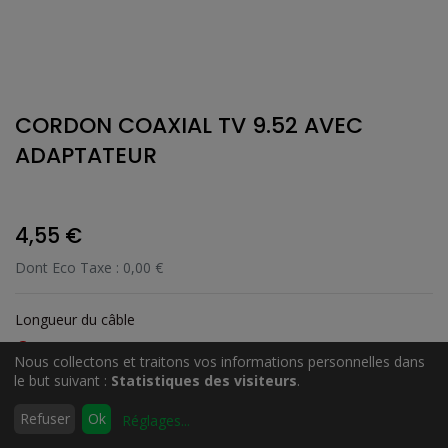
CORDON COAXIAL TV 9.52 AVEC
ADAPTATEUR
4,55
€
Dont Eco Taxe :
0,00
€
Longueur du câble
5 m
Nous collectons et traitons vos informations personnelles dans
10 m
le but suivant :
Statistiques des visiteurs
.
0
Refuser
Ok
Réglages
...
Accueil
Rechercher
Liste
Compte
d'envies