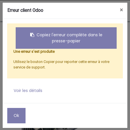
0
×
Erreur client Odoo
Boutique
Hertzien
FICHE F COUDEE M/F + 1 FICHE F
Copiez l'erreur complète dans le
presse-papier
Une erreur s'est produite
Utilisez le bouton Copier pour reporter cette erreur à votre
service de support.
Voir les détails
Ok