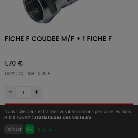
FICHE F COUDEE M/F + 1 FICHE F
1,70
€
Dont Eco Taxe :
0,00
€
Nous collectons et traitons vos informations personnelles dans
Ajouter au Panier
le but suivant :
Statistiques des visiteurs
.
0
Refuser
Ok
Réglages
...
Accueil
Rechercher
Liste
Compte
Ajouter à la liste de souhait
d'envies