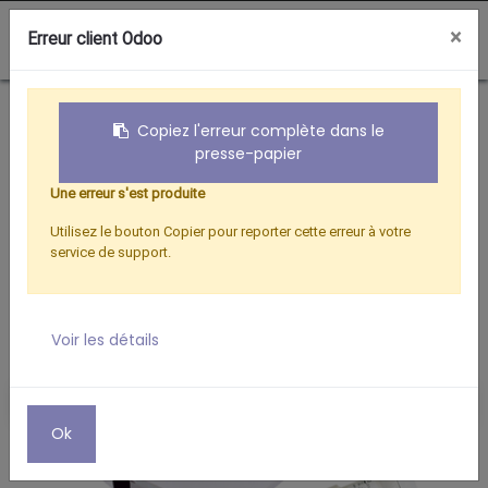
0
×
Erreur client Odoo
Boutique
PARABOLES 85 COMPOSITE
KIT UNIV. D.85 COMPO + LNB
Copiez l'erreur complète dans le
presse-papier
Une erreur s'est produite
Utilisez le bouton Copier pour reporter cette erreur à votre
service de support.
Voir les détails
Ok