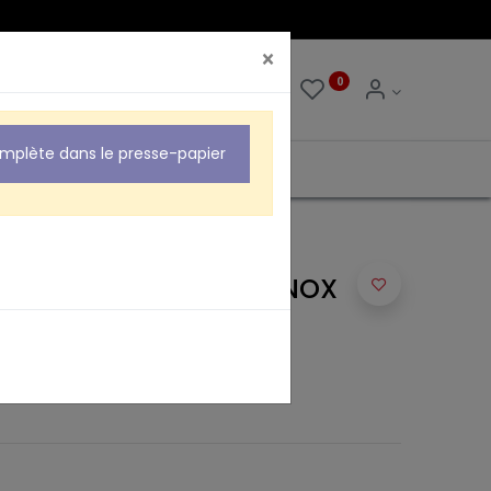
×
0
0
omplète dans le presse-papier
OMPO + LNB - BRIDES INOX