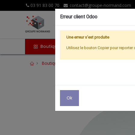
03 91 83 00 70
contact@groupe-normand.com
Erreur client Odoo
Une erreur s'est produite
Boutique
Accueil
Promoti
Utilisez le bouton Copier pour reporter 
Boutique
KIT UNIV. D.85 COMPO + LNB - B
Ok