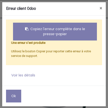
0
×
Erreur client Odoo
Boutique
KIT UNIV. D.60CM METAL + LNB
Copiez l'erreur complète dans le
presse-papier
Une erreur s'est produite
Utilisez le bouton Copier pour reporter cette erreur à votre
service de support.
Voir les détails
Ok