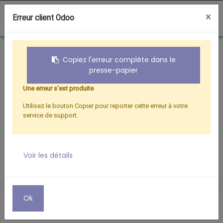
0
×
Erreur client Odoo
Boutique
Hertzien
TERMINAL TNT HD OPTEX ORT 8910 HD
Copiez l'erreur complète dans le
presse-papier
Une erreur s'est produite
Utilisez le bouton Copier pour reporter cette erreur à votre
service de support.
Voir les détails
Ok