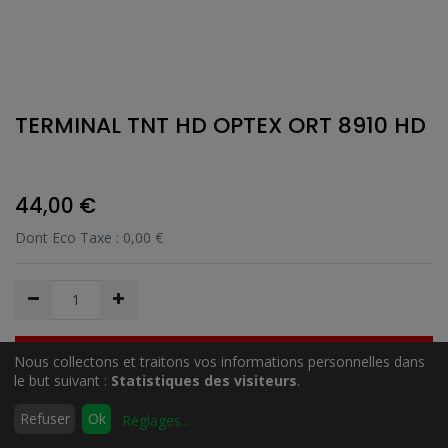
TERMINAL TNT HD OPTEX ORT 8910 HD
44,00
€
Dont Eco Taxe :
0,00
€
Nous collectons et traitons vos informations personnelles dans
Ajouter au Panier
le but suivant :
Statistiques des visiteurs
.
0
Refuser
Ok
Réglages
...
Accueil
Rechercher
Liste
Compte
Ajouter à la liste de souhait
d'envies