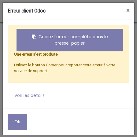
0
×
Erreur client Odoo
Boutique
DEMODULATEURS
CELLULE INFRA-ROUGE POUR ORS9989-HD
Copiez l'erreur complète dans le
presse-papier
Une erreur s'est produite
Utilisez le bouton Copier pour reporter cette erreur à votre
service de support.
Voir les détails
Ok