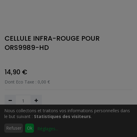
CELLULE INFRA-ROUGE POUR
ORS9989-HD
14,90
€
Dont Eco Taxe :
0,00
€
Nous collectons et traitons vos informations personnelles dans
le but suivant :
Statistiques des visiteurs
.
Ajouter au Panier
0
Refuser
Ok
Réglages
...
Accueil
Rechercher
Liste
Compte
d'envies