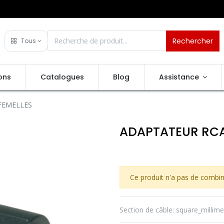
Rechercher
Tous
ons
Catalogues
Blog
Assistance
FEMELLES
ADAPTATEUR RCA 
Ce produit n'a pas de combin
Section de câble
:
square_millime