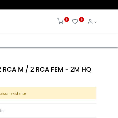
0
0
RCA M / 2 RCA FEM - 2M HQ
aison existante
ter