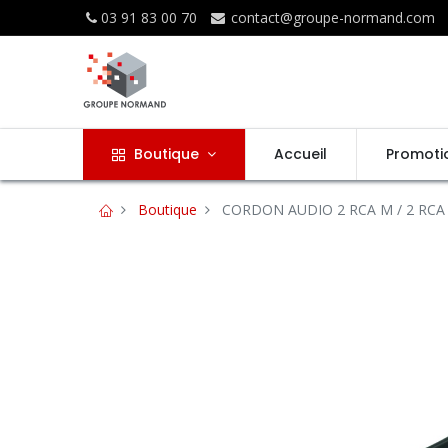
03 91 83 00 70
contact@groupe-normand.com
Boutique
Accueil
Promoti
Boutique
CORDON AUDIO 2 RCA M / 2 RCA