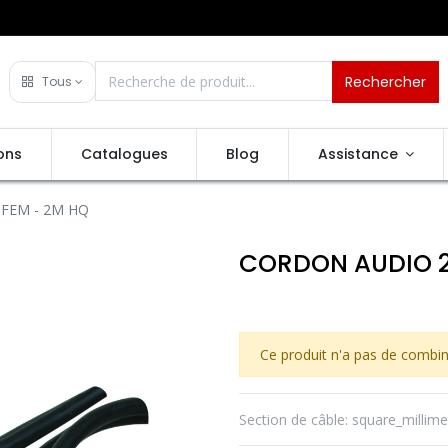
Rechercher
Tous
ons
Catalogues
Blog
Assistance
 FEM - 2M HQ
CORDON AUDIO 2 
Ce produit n'a pas de combin
Section de câble
:
square_millime