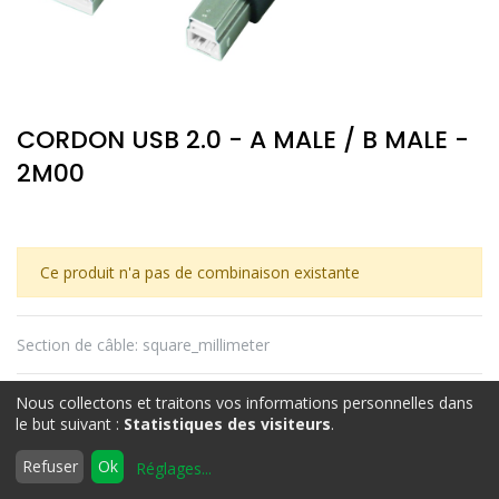
CORDON USB 2.0 - A MALE / B MALE -
2M00
Ce produit n'a pas de combinaison existante
Section de câble
:
square_millimeter
Nous collectons et traitons vos informations personnelles dans
le but suivant :
Statistiques des visiteurs
.
0
Refuser
Ok
Réglages
...
Accueil
Rechercher
Liste
Compte
d'envies