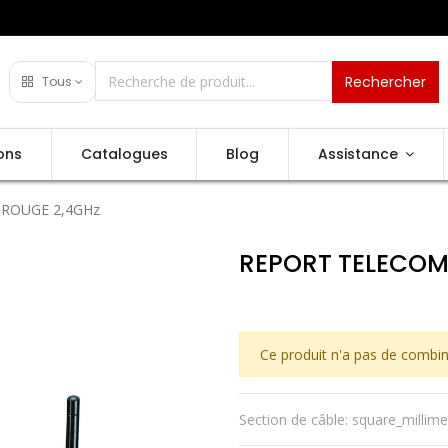
Rechercher
Tous
ons
Catalogues
Blog
Assistance
ROUGE 2,4GHz
REPORT TELECOM
Ce produit n'a pas de combin
Section de câble
:
square_millime