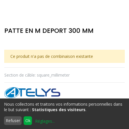
PATTE EN M DEPORT 300 MM
Ce produit n'a pas de combinaison existante
Section de câble
:
square_millimeter
ATELYS
Nous collectons et traitons vos informations personnelles dans
le but suivant :
Statistiques des visiteurs
.
0
Termes et conditions
Refuser
Ok
Réglages
...
Accueil
Rechercher
Liste
Compte
d'envies