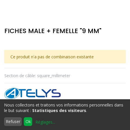
FICHES MALE + FEMELLE "9 MM"
Ce produit n'a pas de combinaison existante
Section de câble
:
square_millimeter
ATELYS
Nous collectons et traitons vos informations personnelles dans
le but suivant :
Statistiques des visiteurs
.
0
Termes et conditions
Refuser
Ok
Réglages
...
Accueil
Rechercher
Liste
Compte
d'envies