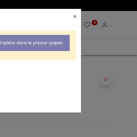
×
0
0
omplète dans le presse-papier
URE FACTICE ATELYS