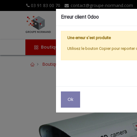
03 91 83 00 70
contact@groupe-normand.com
Erreur client Odoo
Une erreur s'est produite
Boutique
Accueil
Promoti
Utilisez le bouton Copier pour reporter 
Boutique
Confortique
CAMERA EXTERIEU
Ok