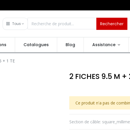
Rechercher
Tous
ons
Catalogues
Blog
Assistance
5 + 1 TE
2 FICHES 9.5 M + 
Ce produit n'a pas de combin
Section de câble
:
square_millime