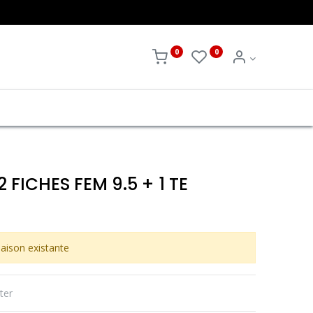
0
0
2 FICHES FEM 9.5 + 1 TE
aison existante
ter