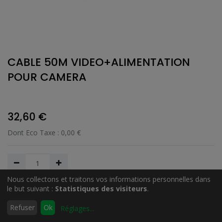
CABLE 50M VIDEO+ALIMENTATION
POUR CAMERA
32,60
€
Dont Eco Taxe :
0,00
€
Nous collectons et traitons vos informations personnelles dans
le but suivant :
Statistiques des visiteurs
.
Ajouter au Panier
0
Refuser
Ok
Réglages
...
Accueil
Rechercher
Liste
Compte
d'envies