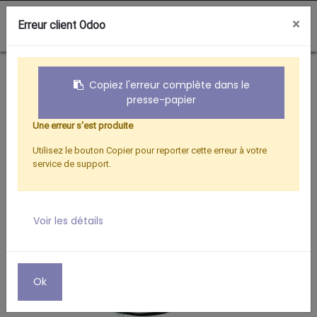
0
×
Erreur client Odoo
Boutique
Confortique
CABLE 50M VIDEO+ALIMENTATION POUR CAMERA
Copiez l'erreur complète dans le
presse-papier
Une erreur s'est produite
Utilisez le bouton Copier pour reporter cette erreur à votre
service de support.
Voir les détails
Ok