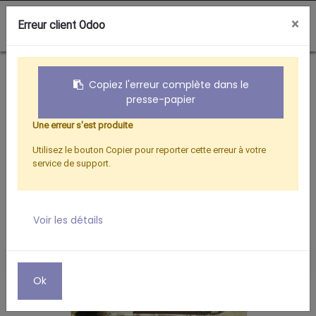
0
×
Erreur client Odoo
Boutique
VIDEO SURVEILLANCE
CAISSON DE PROTECTION POUR CAMERA CHASSE
Copiez l'erreur complète dans le
presse-papier
Une erreur s'est produite
Utilisez le bouton Copier pour reporter cette erreur à votre
service de support.
Voir les détails
Ok