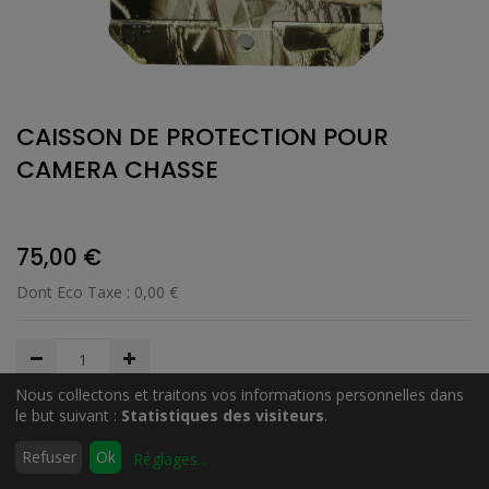
CAISSON DE PROTECTION POUR
CAMERA CHASSE
75,00
€
Dont Eco Taxe :
0,00
€
Nous collectons et traitons vos informations personnelles dans
le but suivant :
Statistiques des visiteurs
.
Ajouter au Panier
0
Refuser
Ok
Réglages
...
Accueil
Rechercher
Liste
Compte
d'envies