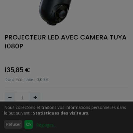
PROJECTEUR LED AVEC CAMERA TUYA
1080P
135,85
€
Dont Eco Taxe :
0,00
€
Nous collectons et traitons vos informations personnelles dans
le but suivant :
Statistiques des visiteurs
.
Ajouter au Panier
0
Refuser
Ok
Réglages
...
Accueil
Rechercher
Liste
Compte
d'envies