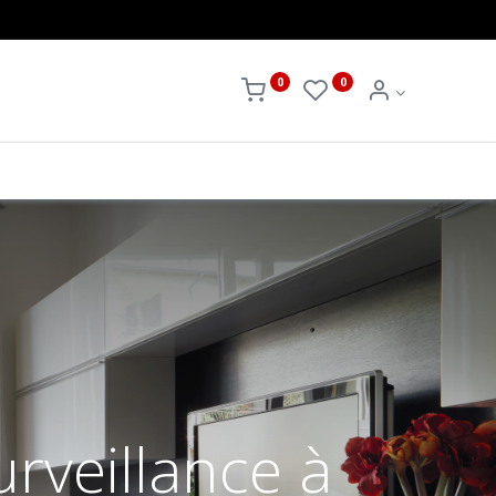
0
0
rveillance à