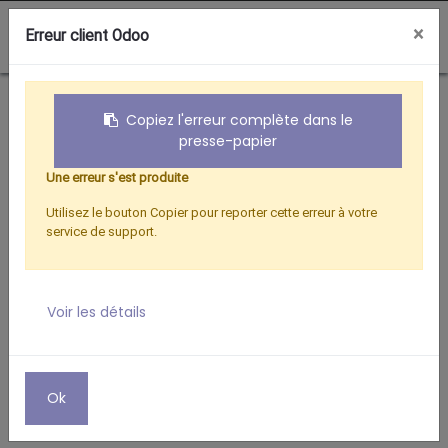
0
×
Erreur client Odoo
Boutique
Fixations
FIXATION MURALE
Copiez l'erreur complète dans le
presse-papier
Une erreur s'est produite
Utilisez le bouton Copier pour reporter cette erreur à votre
service de support.
Voir les détails
Ok