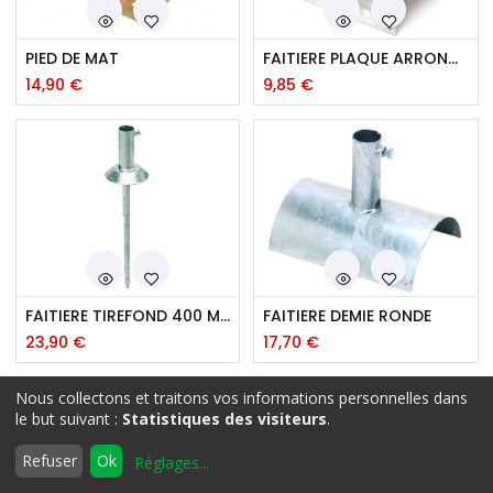
PIED DE MAT
FAITIERE PLAQUE ARRONDIE
14,90
€
9,85
€
FAITIERE TIREFOND 400 MM 147
FAITIERE DEMIE RONDE
23,90
€
17,70
€
Nous collectons et traitons vos informations personnelles dans
Promotions
Filtres
Défaut
le but suivant :
Statistiques des visiteurs
.
0
Refuser
Ok
Réglages
...
Accueil
Rechercher
Liste
Compte
d'envies