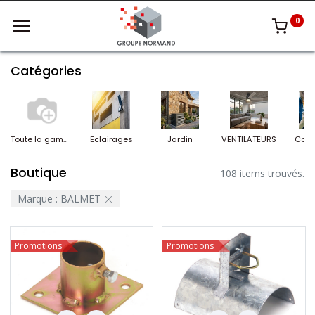
0
Catégories
Toute la gamme
Eclairages
Jardin
VENTILATEURS
Conf
Boutique
108 items trouvés.
Marque :
BALMET
Promotions
Promotions