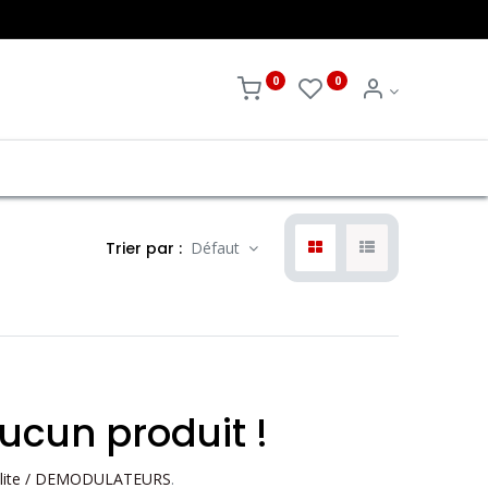
0
0
Trier par :
Défaut
ucun produit !
llite / DEMODULATEURS
.