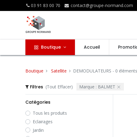
03 91 83 00 70
contact@groupe-normand.com
Boutique
Accueil
Promoti
Boutique
Satellite
DEMODULATEURS
- 0 élément
Filtres
(Tout Effacer)
Marque :
BALMET
Catégories
Tous les produits
Eclairages
Jardin