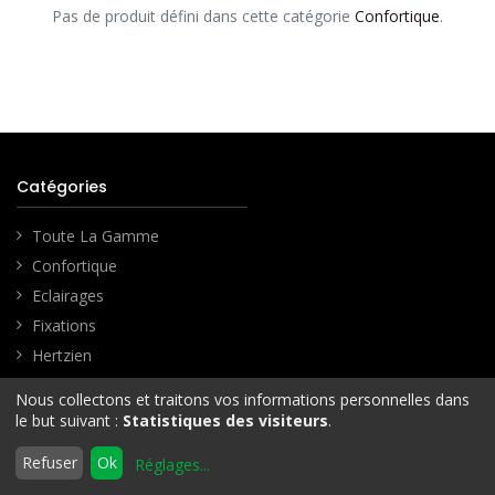
Pas de produit défini dans cette catégorie
Confortique
.
Catégories
Toute La Gamme
Confortique
Eclairages
Fixations
Hertzien
Informatique
Nous collectons et traitons vos informations personnelles dans
Filtres
Défaut
Jardin
le but suivant :
Statistiques des visiteurs
.
Petit Son
0
Refuser
Ok
Réglages
...
Satellite
Accueil
Rechercher
Liste
Compte
d'envies