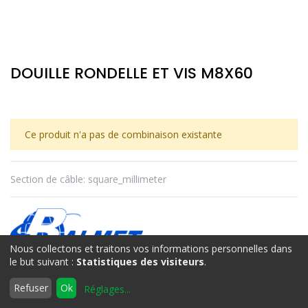
DOUILLE RONDELLE ET VIS M8X60
Ce produit n'a pas de combinaison existante
Section de câble
:
square_millimeter
Nous collectons et traitons vos informations personnelles dans
le but suivant :
Statistiques des visiteurs
.
BALMET
0
Refuser
Ok
Réglages
...
Accueil
Rechercher
Liste
Compte
d'envies
Termes et conditions