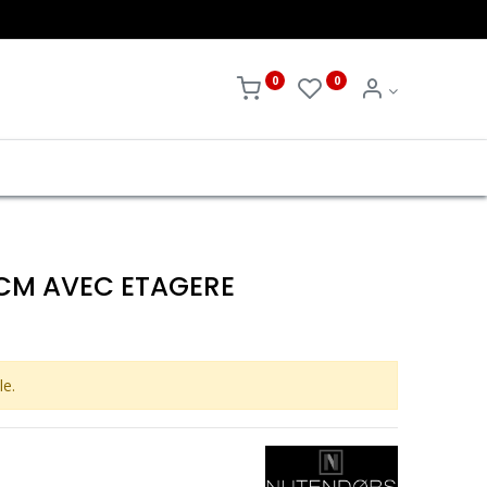
0
0
0CM AVEC ETAGERE
le.