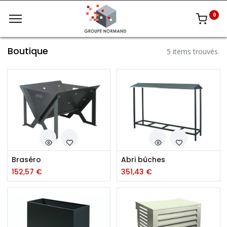
0
Boutique
5 items trouvés.
Braséro
Abri bûches
152,57
€
351,43
€