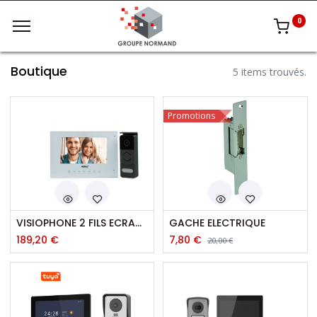
0
Boutique
5 items trouvés.
Promotions
VISIOPHONE 2 FILS ECRAN 7 POUCES
GACHE ELECTRIQUE
189,20
€
7,80
€
20,00
€