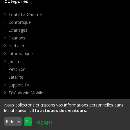
Catégories
Toute La Gamme
Confortique
Eclairages
Fixations
Hertzien
Informatique
Jardin
Petit Son
Satellite
Support Tv
Téléphonie Mobile
Ventilateurs
Nous collectons et traitons vos informations personnelles dans
Filtres
Défaut
le but suivant :
Statistiques des visiteurs
.
Autres information du compte
0
Refuser
Ok
Réglages
...
Mon compte
Accueil
Rechercher
Liste
Compte
d'envies