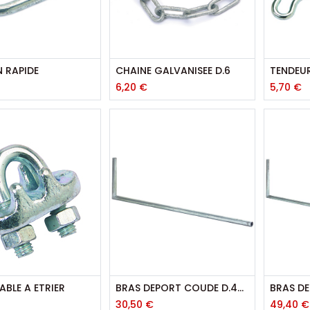
N RAPIDE
CHAINE GALVANISEE D.6
TENDEUR
6,20
€
5,70
€
ABLE A ETRIER
BRAS DEPORT COUDE D.40 - 1,5M X 0,400
30,50
€
49,40
€