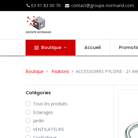
03 91 83 00 70
contact@groupe-normand.com
Boutique
Accueil
Promoti
Boutique
Fixations
ACCESSOIRES PYLONE
- 21 él
Catégories
Tous les produits
Eclairages
Jardin
VENTILATEURS
Confortique