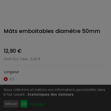
Mâts emboitables diamètre 50mm
12,90
€
Dont Eco Taxe :
0,00
€
Longueur
0.5
1
Nous collectons et traitons vos informations personnelles dans
1.5
le but suivant :
Statistiques des visiteurs
.
2
0
Refuser
Ok
Réglages
...
Accueil
Rechercher
Liste
Compte
d'envies