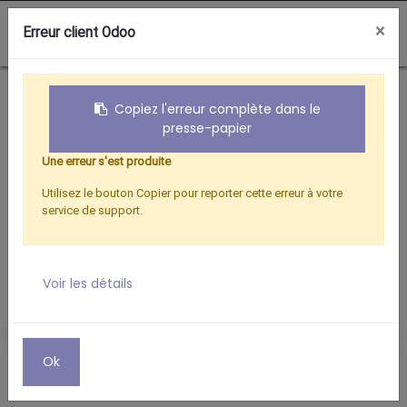
0
×
Erreur client Odoo
Boutique
Fixations
Mâts emboitables diamètre 50mm
Copiez l'erreur complète dans le
presse-papier
Une erreur s'est produite
Utilisez le bouton Copier pour reporter cette erreur à votre
service de support.
Voir les détails
Ok