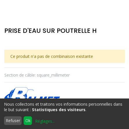
PRISE D'EAU SUR POUTRELLE H
Ce produit n'a pas de combinaison existante
Section de câble
:
square_millimeter
Nous collectons et traitons vos informations personnelles dans
le but suivant :
Statistiques des visiteurs
.
BALMET
0
Refuser
Ok
Réglages
...
Accueil
Rechercher
Liste
Compte
d'envies
Termes et conditions