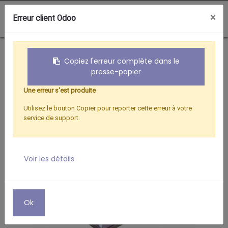
0
×
Erreur client Odoo
Boutique
ROOF PALETTE D.76 - 1270x1520 - 6 DALLES
Copiez l'erreur complète dans le
presse-papier
Une erreur s'est produite
Utilisez le bouton Copier pour reporter cette erreur à votre
service de support.
Voir les détails
Ok