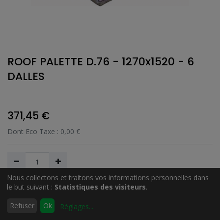
ROOF PALETTE D.76 - 1270x1520 - 6
DALLES
371,45
€
Dont Eco Taxe :
0,00
€
Nous collectons et traitons vos informations personnelles dans
le but suivant :
Statistiques des visiteurs
.
Ajouter au Panier
0
Refuser
Ok
Réglages
...
Accueil
Rechercher
Liste
Compte
d'envies