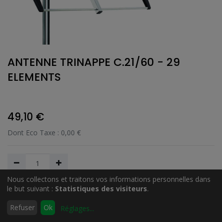
ANTENNE TRINAPPE C.21/60 - 29
ELEMENTS
49,10
€
Dont Eco Taxe :
0,00
€
Nous collectons et traitons vos informations personnelles dans
le but suivant :
Statistiques des visiteurs
.
Ajouter au Panier
0
Refuser
Ok
Réglages
...
Accueil
Rechercher
Liste
Compte
d'envies