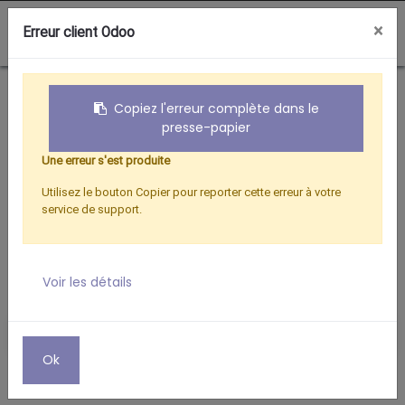
0
×
Erreur client Odoo
Boutique
STATIONS METEO
STATION METEO PRO COULEUR WIFI TUYA
Copiez l'erreur complète dans le
presse-papier
Une erreur s'est produite
Utilisez le bouton Copier pour reporter cette erreur à votre
service de support.
Voir les détails
Ok