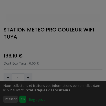
STATION METEO PRO COULEUR WIFI
TUYA
199,10
€
Dont Eco Taxe :
0,00
€
Nous collectons et traitons vos informations personnelles dans
le but suivant :
Statistiques des visiteurs
.
Ajouter au Panier
0
Refuser
Ok
Réglages
...
Accueil
Rechercher
Liste
Compte
d'envies