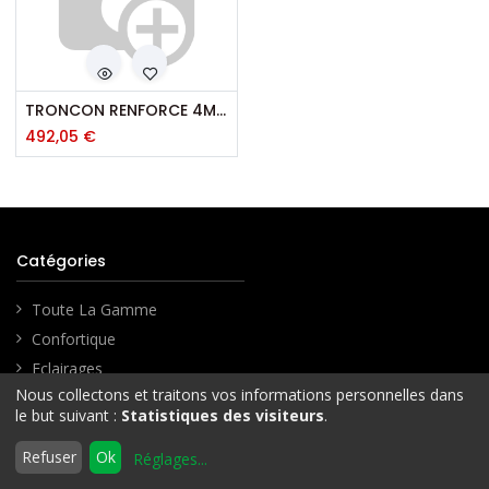
TRONCON RENFORCE 4M00
492,05
€
Catégories
Toute La Gamme
Confortique
Eclairages
Nous collectons et traitons vos informations personnelles dans
Fixations
Filtres
Nom : Z à A
le but suivant :
Statistiques des visiteurs
.
Hertzien
0
Informatique
Refuser
Ok
Réglages
...
Accueil
Rechercher
Liste
Compte
d'envies
Jardin