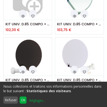
KIT UNIV. D.85 COMPO + LNB - COULEUR
KIT UNIV. D.85 COMPO + LNB - BRIDES INOX
102,30
€
103,75
€
KIT UNIV. D.85 COMPO + LNB - ANTHRACITE
KIT UNIV. D.85 COMPO + LNB
102,30
€
108,00
€
Nous collectons et traitons vos informations personnelles dans
Filtres
Nom : Z à A
le but suivant :
Statistiques des visiteurs
.
0
Refuser
Ok
Réglages
...
Accueil
Rechercher
Liste
Compte
d'envies